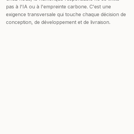
pas à l'IA ou à l'empreinte carbone. C'est une
exigence transversale qui touche chaque décision de
conception, de développement et de livraison.
Éco-conception
Nous réduisons l'empreinte carbone de
chaque service numérique dès la phase de
conception : budget poids par page, Ecoindex
A visé, suppression des ressources inutiles.
Poids de page < 1 Mo (hors médias)
Ecoindex A ou B visé sur chaque projet
Images optimisées (WebP, lazy loading)
Aucun tracking tiers sans consentement explicite