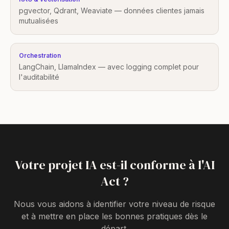
pgvector, Qdrant, Weaviate — données clientes jamais
mutualisées
Orchestration
LangChain, LlamaIndex — avec logging complet pour
l'auditabilité
Votre projet IA est-il conforme à l'AI
Act ?
Nous vous aidons à identifier votre niveau de risque
et à mettre en place les bonnes pratiques dès le
départ.