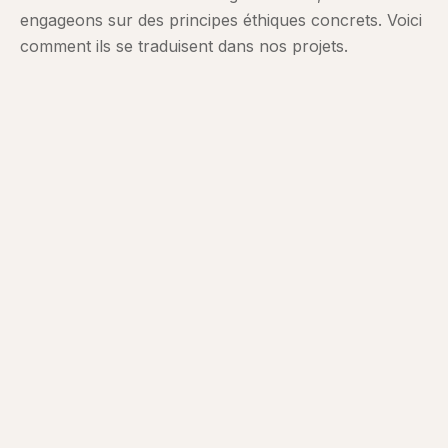
engageons sur des principes éthiques concrets. Voici
comment ils se traduisent dans nos projets.
Transparence
Informer clairement les utilisateurs quand ils
interagissent avec un système IA
Documenter les modèles utilisés, leurs limites et
leurs biais connus
Ne jamais faire passer un système automatisé
pour un humain
Expliquer les décisions automatisées qui
affectent les utilisateurs
Contrôle humain